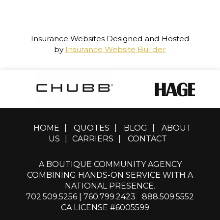
Insurance Websites
Designed and Hosted
by
Insurance Website Builder
HOME
|
QUOTES
|
BLOG
|
ABOUT
US
|
CARRIERS
|
CONTACT
A BOUTIQUE COMMUNITY AGENCY
COMBINING HANDS-ON SERVICE WITH A
NATIONAL PRESENCE.
702.509.5256
|
760.799.2423
|
888.509.5552
CA LICENSE #6005599