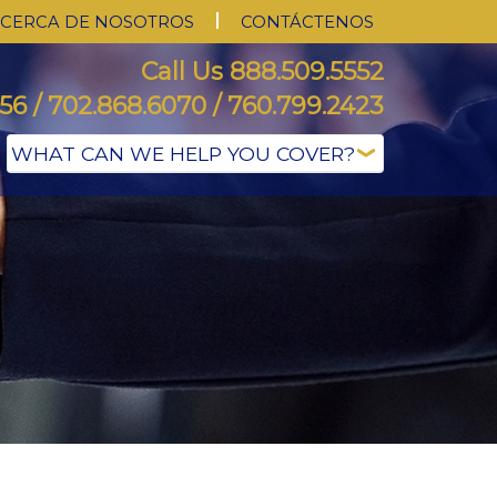
CERCA DE NOSOTROS
CONTÁCTENOS
Call Us 888.509.5552
56 / 702.868.6070 / 760.799.2423